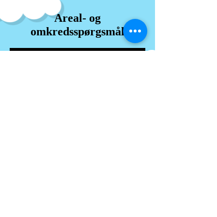
Areal- og
omkredsspørgsmål
Området for et